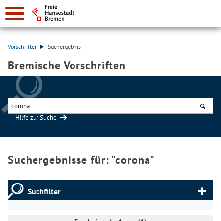
Vorschriften
Suchergebnis
Bremische Vorschriften
Hilfe zur Suche
Suchen
Suchergebnisse für: "
corona
"
Suchfilter