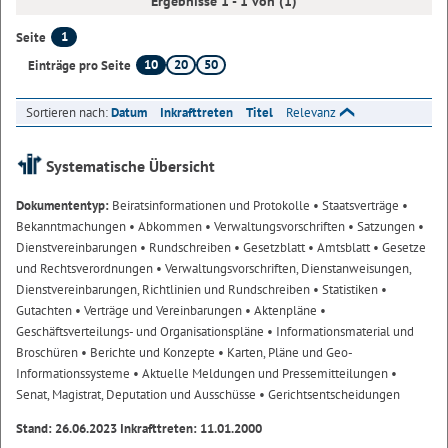
Ergebnisse 1 - 1 von (1)
1
Seite
10
20
50
Einträge pro Seite
Sortieren nach:
Datum
Inkrafttreten
Titel
Relevanz
Systematische Übersicht
Dokumententyp:
Beiratsinformationen und Protokolle
• Staatsverträge
•
Bekanntmachungen
• Abkommen
• Verwaltungsvorschriften
• Satzungen
•
Dienstvereinbarungen
• Rundschreiben
• Gesetzblatt
• Amtsblatt
• Gesetze
und Rechtsverordnungen
• Verwaltungsvorschriften, Dienstanweisungen,
Dienstvereinbarungen, Richtlinien und Rundschreiben
• Statistiken
•
Gutachten
• Verträge und Vereinbarungen
• Aktenpläne
•
Geschäftsverteilungs- und Organisationspläne
• Informationsmaterial und
Broschüren
• Berichte und Konzepte
• Karten, Pläne und Geo-
Informationssysteme
• Aktuelle Meldungen und Pressemitteilungen
•
Senat, Magistrat, Deputation und Ausschüsse
• Gerichtsentscheidungen
Stand: 26.06.2023 Inkrafttreten: 11.01.2000