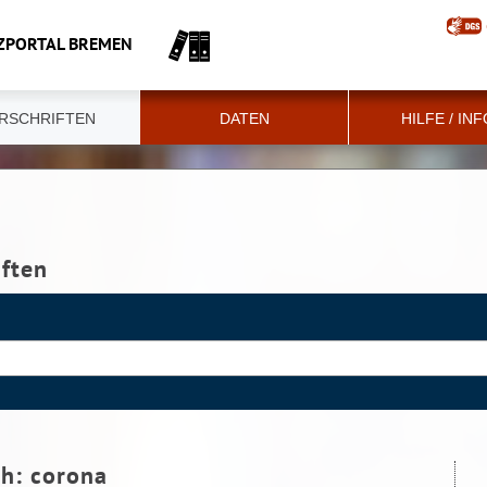
ZPORTAL BREMEN
RSCHRIFTEN
DATEN
HILFE / IN
iften
ch:
corona