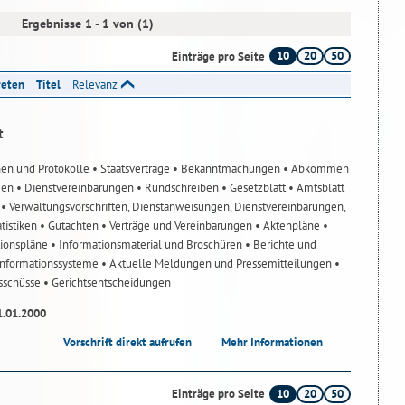
Ergebnisse 1 - 1 von (1)
10
20
50
Einträge pro Seite
reten
Titel
Relevanz
t
nen und Protokolle
• Staatsverträge
• Bekanntmachungen
• Abkommen
gen
• Dienstvereinbarungen
• Rundschreiben
• Gesetzblatt
• Amtsblatt
n
• Verwaltungsvorschriften, Dienstanweisungen, Dienstvereinbarungen,
atistiken
• Gutachten
• Verträge und Vereinbarungen
• Aktenpläne
•
tionspläne
• Informationsmaterial und Broschüren
• Berichte und
-Informationssysteme
• Aktuelle Meldungen und Pressemitteilungen
•
usschüsse
• Gerichtsentscheidungen
1.01.2000
Vorschrift direkt aufrufen
Mehr Informationen
10
20
50
Einträge pro Seite