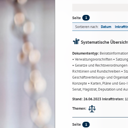
1
Seite
Sortieren nach:
Datum
Inkraftt
Systematische Übersich
Dokumententyp:
Beiratsinformatio
• Verwaltungsvorschriften
• Satzun
• Gesetze und Rechtsverordnunge
Richtlinien und Rundschreiben
• St
Geschäftsverteilungs- und Organisa
Konzepte
• Karten, Pläne und Geo
Senat, Magistrat, Deputation und A
Stand: 26.06.2023 Inkrafttreten: 1
Themen:
1
Seite