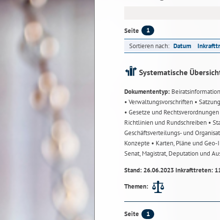
1
Seite
Sortieren nach:
Datum
Inkraftt
Systematische Übersich
Dokumententyp:
Beiratsinformatio
• Verwaltungsvorschriften
• Satzun
• Gesetze und Rechtsverordnunge
Richtlinien und Rundschreiben
• St
Geschäftsverteilungs- und Organisa
Konzepte
• Karten, Pläne und Geo
Senat, Magistrat, Deputation und A
Stand: 26.06.2023 Inkrafttreten: 1
Themen:
1
Seite