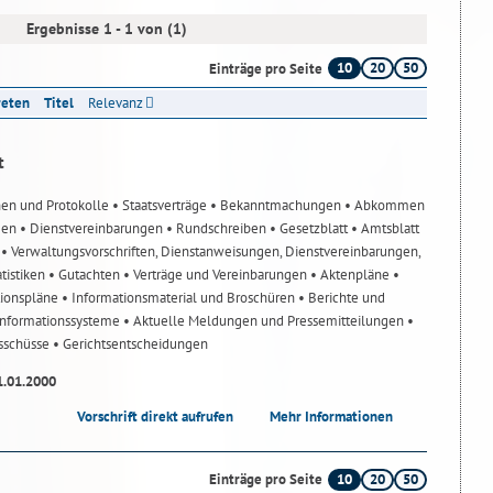
Ergebnisse 1 - 1 von (1)
10
20
50
Einträge pro Seite
reten
Titel
Relevanz
t
nen und Protokolle
• Staatsverträge
• Bekanntmachungen
• Abkommen
gen
• Dienstvereinbarungen
• Rundschreiben
• Gesetzblatt
• Amtsblatt
n
• Verwaltungsvorschriften, Dienstanweisungen, Dienstvereinbarungen,
atistiken
• Gutachten
• Verträge und Vereinbarungen
• Aktenpläne
•
tionspläne
• Informationsmaterial und Broschüren
• Berichte und
-Informationssysteme
• Aktuelle Meldungen und Pressemitteilungen
•
usschüsse
• Gerichtsentscheidungen
1.01.2000
Vorschrift direkt aufrufen
Mehr Informationen
10
20
50
Einträge pro Seite