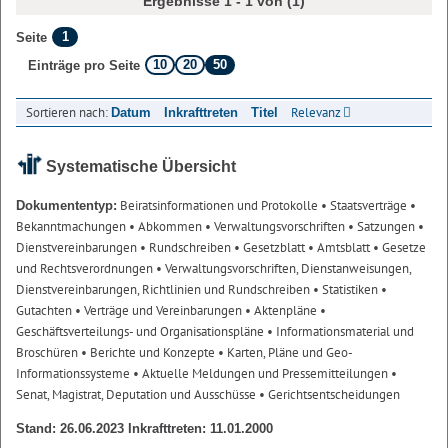
Ergebnisse 1 - 1 von (1)
1
Seite
10
20
50
Einträge pro Seite
Sortieren nach:
Relevanz
Datum
Inkrafttreten
Titel
Systematische Übersicht
Beiratsinformationen und Protokolle
• Staatsverträge
•
Dokumententyp:
Bekanntmachungen
• Abkommen
• Verwaltungsvorschriften
• Satzungen
•
Dienstvereinbarungen
• Rundschreiben
• Gesetzblatt
• Amtsblatt
• Gesetze
und Rechtsverordnungen
• Verwaltungsvorschriften, Dienstanweisungen,
Dienstvereinbarungen, Richtlinien und Rundschreiben
• Statistiken
•
Gutachten
• Verträge und Vereinbarungen
• Aktenpläne
•
Geschäftsverteilungs- und Organisationspläne
• Informationsmaterial und
Broschüren
• Berichte und Konzepte
• Karten, Pläne und Geo-
Informationssysteme
• Aktuelle Meldungen und Pressemitteilungen
•
Senat, Magistrat, Deputation und Ausschüsse
• Gerichtsentscheidungen
Stand: 26.06.2023 Inkrafttreten: 11.01.2000