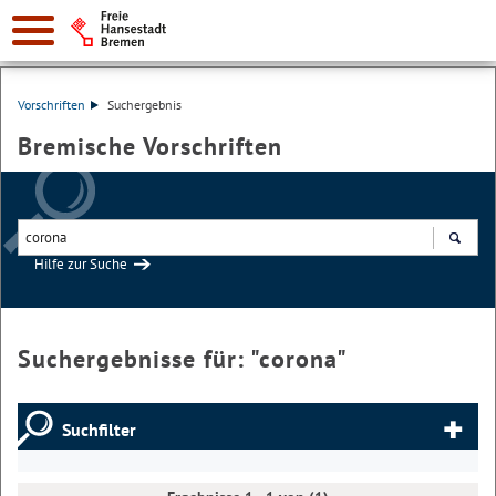
Vorschriften
Suchergebnis
Bremische Vorschriften
Hilfe zur Suche
Suchen
Suchergebnisse für: "
corona
"
Suchfilter