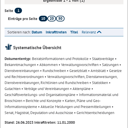
Ergebnisse 1 - 1 von (1)
1
Seite
10
20
50
Einträge pro Seite
Sortieren nach:
Datum
Inkrafttreten
Titel
Relevanz
Systematische Übersicht
Dokumententyp:
Beiratsinformationen und Protokolle
• Staatsverträge
•
Bekanntmachungen
• Abkommen
• Verwaltungsvorschriften
• Satzungen
•
Dienstvereinbarungen
• Rundschreiben
• Gesetzblatt
• Amtsblatt
• Gesetze
und Rechtsverordnungen
• Verwaltungsvorschriften, Dienstanweisungen,
Dienstvereinbarungen, Richtlinien und Rundschreiben
• Statistiken
•
Gutachten
• Verträge und Vereinbarungen
• Aktenpläne
•
Geschäftsverteilungs- und Organisationspläne
• Informationsmaterial und
Broschüren
• Berichte und Konzepte
• Karten, Pläne und Geo-
Informationssysteme
• Aktuelle Meldungen und Pressemitteilungen
•
Senat, Magistrat, Deputation und Ausschüsse
• Gerichtsentscheidungen
Stand: 26.06.2023 Inkrafttreten: 11.01.2000