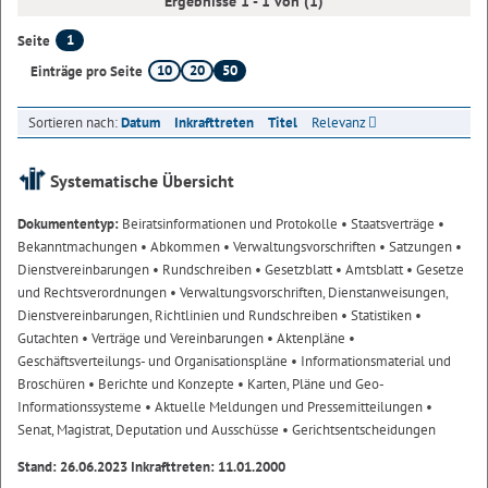
Ergebnisse 1 - 1 von (1)
1
Seite
10
20
50
Einträge pro Seite
Sortieren nach:
Datum
Inkrafttreten
Titel
Relevanz
Systematische Übersicht
Dokumententyp:
Beiratsinformationen und Protokolle
• Staatsverträge
•
Bekanntmachungen
• Abkommen
• Verwaltungsvorschriften
• Satzungen
•
Dienstvereinbarungen
• Rundschreiben
• Gesetzblatt
• Amtsblatt
• Gesetze
und Rechtsverordnungen
• Verwaltungsvorschriften, Dienstanweisungen,
Dienstvereinbarungen, Richtlinien und Rundschreiben
• Statistiken
•
Gutachten
• Verträge und Vereinbarungen
• Aktenpläne
•
Geschäftsverteilungs- und Organisationspläne
• Informationsmaterial und
Broschüren
• Berichte und Konzepte
• Karten, Pläne und Geo-
Informationssysteme
• Aktuelle Meldungen und Pressemitteilungen
•
Senat, Magistrat, Deputation und Ausschüsse
• Gerichtsentscheidungen
Stand: 26.06.2023 Inkrafttreten: 11.01.2000