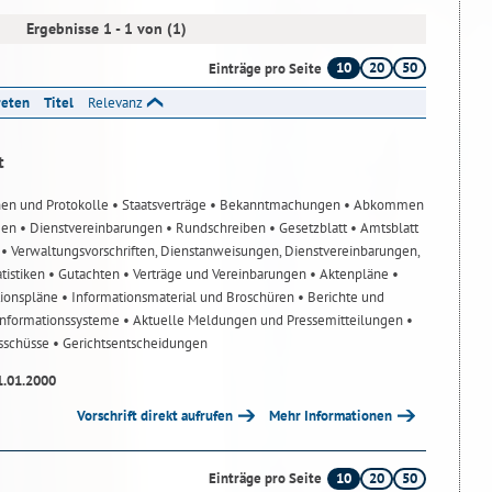
Ergebnisse 1 - 1 von (1)
10
20
50
Einträge pro Seite
reten
Titel
Relevanz
t
nen und Protokolle
• Staatsverträge
• Bekanntmachungen
• Abkommen
gen
• Dienstvereinbarungen
• Rundschreiben
• Gesetzblatt
• Amtsblatt
n
• Verwaltungsvorschriften, Dienstanweisungen, Dienstvereinbarungen,
atistiken
• Gutachten
• Verträge und Vereinbarungen
• Aktenpläne
•
tionspläne
• Informationsmaterial und Broschüren
• Berichte und
-Informationssysteme
• Aktuelle Meldungen und Pressemitteilungen
•
usschüsse
• Gerichtsentscheidungen
1.01.2000
Vorschrift direkt aufrufen
Mehr Informationen
10
20
50
Einträge pro Seite