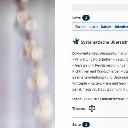
1
Seite
Sortieren nach:
Datum
Inkraftt
Systematische Übersich
Dokumententyp:
Beiratsinformatio
• Verwaltungsvorschriften
• Satzun
• Gesetze und Rechtsverordnunge
Richtlinien und Rundschreiben
• St
Geschäftsverteilungs- und Organisa
Konzepte
• Karten, Pläne und Geo
Senat, Magistrat, Deputation und A
Stand: 26.06.2023 Inkrafttreten: 1
Themen:
1
Seite