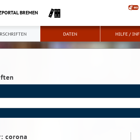
ZPORTAL BREMEN
RSCHRIFTEN
DATEN
HILFE / IN
iften
r:
corona