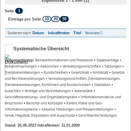
Ergebnisse 1 - 1 von (1)
1
Seite
10
20
50
Einträge pro Seite
Sortieren nach:
Relevanz
Datum
Inkrafttreten
Titel
Systematische Übersicht
Beiratsinformationen und Protokolle
• Staatsverträge
•
Dokumententyp:
Bekanntmachungen
• Abkommen
• Verwaltungsvorschriften
• Satzungen
•
Dienstvereinbarungen
• Rundschreiben
• Gesetzblatt
• Amtsblatt
• Gesetze
und Rechtsverordnungen
• Verwaltungsvorschriften, Dienstanweisungen,
Dienstvereinbarungen, Richtlinien und Rundschreiben
• Statistiken
•
Gutachten
• Verträge und Vereinbarungen
• Aktenpläne
•
Geschäftsverteilungs- und Organisationspläne
• Informationsmaterial und
Broschüren
• Berichte und Konzepte
• Karten, Pläne und Geo-
Informationssysteme
• Aktuelle Meldungen und Pressemitteilungen
•
Senat, Magistrat, Deputation und Ausschüsse
• Gerichtsentscheidungen
Stand: 26.06.2023 Inkrafttreten: 11.01.2000