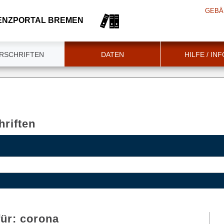
GEBÄ
ENZPORTAL BREMEN
RSCHRIFTEN
DATEN
HILFE / IN
riften
für:
corona