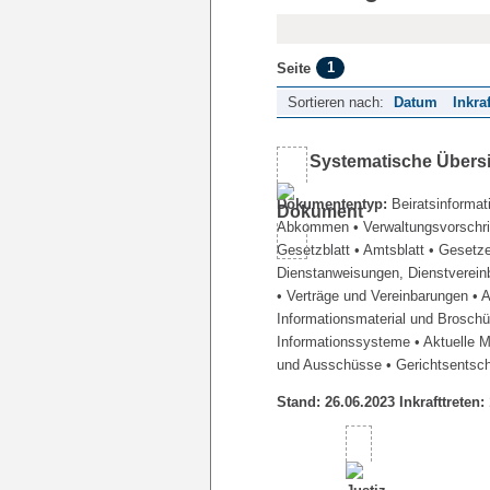
1
Seite
Sortieren nach:
Datum
Inkra
Systematische Übers
Dokumententyp:
Beiratsinformat
Abkommen
• Verwaltungsvorschr
Gesetzblatt
• Amtsblatt
• Gesetz
Dienstanweisungen, Dienstverein
• Verträge und Vereinbarungen
• 
Informationsmaterial und Brosch
Informationssysteme
• Aktuelle 
und Ausschüsse
• Gerichtsentsc
Stand: 26.06.2023 Inkrafttreten: