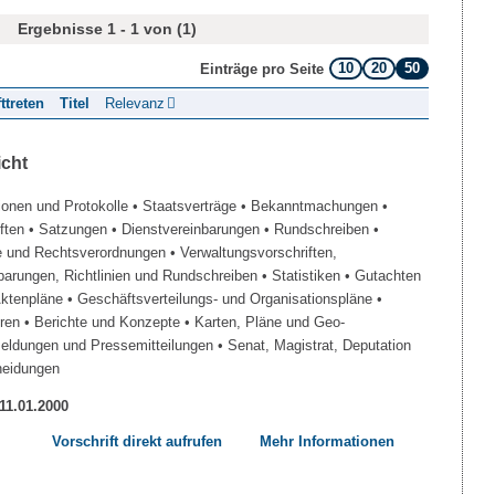
Ergebnisse 1 - 1 von (1)
10
20
50
Einträge pro Seite
fttreten
Titel
Relevanz
icht
ionen und Protokolle
• Staatsverträge
• Bekanntmachungen
•
iften
• Satzungen
• Dienstvereinbarungen
• Rundschreiben
•
e und Rechtsverordnungen
• Verwaltungsvorschriften,
barungen, Richtlinien und Rundschreiben
• Statistiken
• Gutachten
Aktenpläne
• Geschäftsverteilungs- und Organisationspläne
•
üren
• Berichte und Konzepte
• Karten, Pläne und Geo-
Meldungen und Pressemitteilungen
• Senat, Magistrat, Deputation
heidungen
 11.01.2000
Vorschrift direkt aufrufen
Mehr Informationen