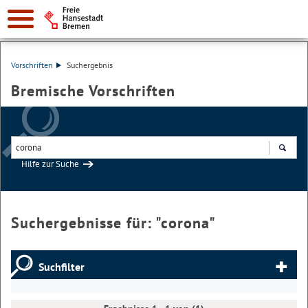
Vorschriften
Suchergebnis
Bremische Vorschriften
Hilfe zur Suche
Suchen
Suchergebnisse für: "
corona
"
Suchfilter