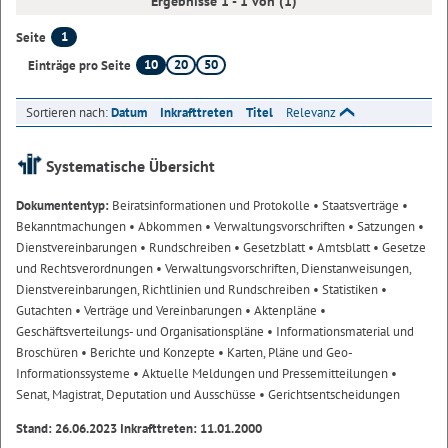
Ergebnisse 1 - 1 von (1)
1
Seite
10
20
50
Einträge pro Seite
Sortieren nach:
Datum
Inkrafttreten
Titel
Relevanz
Systematische Übersicht
Dokumententyp:
Beiratsinformationen und Protokolle
• Staatsverträge
•
Bekanntmachungen
• Abkommen
• Verwaltungsvorschriften
• Satzungen
•
Dienstvereinbarungen
• Rundschreiben
• Gesetzblatt
• Amtsblatt
• Gesetze
und Rechtsverordnungen
• Verwaltungsvorschriften, Dienstanweisungen,
Dienstvereinbarungen, Richtlinien und Rundschreiben
• Statistiken
•
Gutachten
• Verträge und Vereinbarungen
• Aktenpläne
•
Geschäftsverteilungs- und Organisationspläne
• Informationsmaterial und
Broschüren
• Berichte und Konzepte
• Karten, Pläne und Geo-
Informationssysteme
• Aktuelle Meldungen und Pressemitteilungen
•
Senat, Magistrat, Deputation und Ausschüsse
• Gerichtsentscheidungen
Stand: 26.06.2023 Inkrafttreten: 11.01.2000