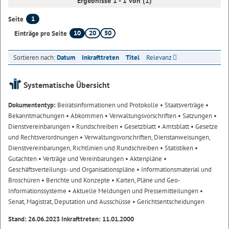
Ergebnisse 1 - 1 von (1)
1
Seite
10
20
50
Einträge pro Seite
Sortieren nach:
Datum
Inkrafttreten
Titel
Relevanz
Systematische Übersicht
Dokumententyp:
Beiratsinformationen und Protokolle
• Staatsverträge
•
Bekanntmachungen
• Abkommen
• Verwaltungsvorschriften
• Satzungen
•
Dienstvereinbarungen
• Rundschreiben
• Gesetzblatt
• Amtsblatt
• Gesetze
und Rechtsverordnungen
• Verwaltungsvorschriften, Dienstanweisungen,
Dienstvereinbarungen, Richtlinien und Rundschreiben
• Statistiken
•
Gutachten
• Verträge und Vereinbarungen
• Aktenpläne
•
Geschäftsverteilungs- und Organisationspläne
• Informationsmaterial und
Broschüren
• Berichte und Konzepte
• Karten, Pläne und Geo-
Informationssysteme
• Aktuelle Meldungen und Pressemitteilungen
•
Senat, Magistrat, Deputation und Ausschüsse
• Gerichtsentscheidungen
Stand: 26.06.2023 Inkrafttreten: 11.01.2000