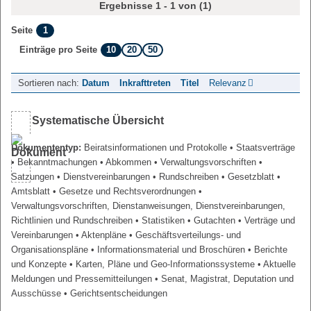
Ergebnisse 1 - 1 von (1)
1
Seite
10
20
50
Einträge pro Seite
Sortieren nach:
Datum
Inkrafttreten
Titel
Relevanz
Systematische Übersicht
Dokumententyp:
Beiratsinformationen und Protokolle
• Staatsverträge
• Bekanntmachungen
• Abkommen
• Verwaltungsvorschriften
•
Satzungen
• Dienstvereinbarungen
• Rundschreiben
• Gesetzblatt
•
Amtsblatt
• Gesetze und Rechtsverordnungen
•
Verwaltungsvorschriften, Dienstanweisungen, Dienstvereinbarungen,
Richtlinien und Rundschreiben
• Statistiken
• Gutachten
• Verträge und
Vereinbarungen
• Aktenpläne
• Geschäftsverteilungs- und
Organisationspläne
• Informationsmaterial und Broschüren
• Berichte
und Konzepte
• Karten, Pläne und Geo-Informationssysteme
• Aktuelle
Meldungen und Pressemitteilungen
• Senat, Magistrat, Deputation und
Ausschüsse
• Gerichtsentscheidungen