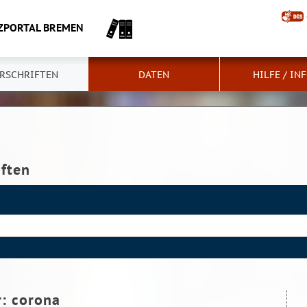
ZPORTAL BREMEN
RSCHRIFTEN
DATEN
HILFE / IN
iften
r:
corona