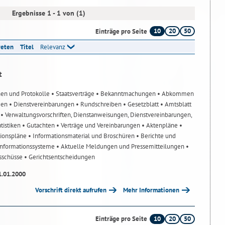
Ergebnisse 1 - 1 von (1)
10
20
50
Einträge pro Seite
reten
Titel
Relevanz
t
nen und Protokolle
• Staatsverträge
• Bekanntmachungen
• Abkommen
gen
• Dienstvereinbarungen
• Rundschreiben
• Gesetzblatt
• Amtsblatt
n
• Verwaltungsvorschriften, Dienstanweisungen, Dienstvereinbarungen,
atistiken
• Gutachten
• Verträge und Vereinbarungen
• Aktenpläne
•
tionspläne
• Informationsmaterial und Broschüren
• Berichte und
-Informationssysteme
• Aktuelle Meldungen und Pressemitteilungen
•
usschüsse
• Gerichtsentscheidungen
1.01.2000
Vorschrift direkt aufrufen
Mehr Informationen
10
20
50
Einträge pro Seite