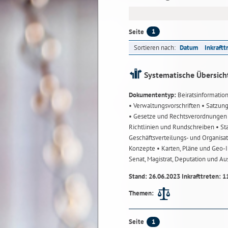
1
Seite
Sortieren nach:
Datum
Inkraftt
Systematische Übersich
Dokumententyp:
Beiratsinformatio
• Verwaltungsvorschriften
• Satzun
• Gesetze und Rechtsverordnunge
Richtlinien und Rundschreiben
• St
Geschäftsverteilungs- und Organisa
Konzepte
• Karten, Pläne und Geo
Senat, Magistrat, Deputation und A
Stand: 26.06.2023 Inkrafttreten: 1
Themen:
1
Seite