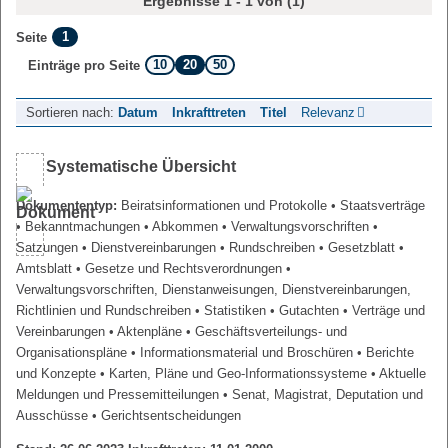
Ergebnisse 1 - 1 von (1)
1
Seite
10
20
50
Einträge pro Seite
Sortieren nach:
Datum
Inkrafttreten
Titel
Relevanz
Systematische Übersicht
Dokumententyp:
Beiratsinformationen und Protokolle
• Staatsverträge
• Bekanntmachungen
• Abkommen
• Verwaltungsvorschriften
•
Satzungen
• Dienstvereinbarungen
• Rundschreiben
• Gesetzblatt
•
Amtsblatt
• Gesetze und Rechtsverordnungen
•
Verwaltungsvorschriften, Dienstanweisungen, Dienstvereinbarungen,
Richtlinien und Rundschreiben
• Statistiken
• Gutachten
• Verträge und
Vereinbarungen
• Aktenpläne
• Geschäftsverteilungs- und
Organisationspläne
• Informationsmaterial und Broschüren
• Berichte
und Konzepte
• Karten, Pläne und Geo-Informationssysteme
• Aktuelle
Meldungen und Pressemitteilungen
• Senat, Magistrat, Deputation und
Ausschüsse
• Gerichtsentscheidungen