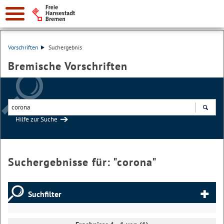
Vorschriften
Suchergebnis
Bremische Vorschriften
Hilfe zur Suche
Suchen
Suchergebnisse für: "
corona
"
Suchfilter