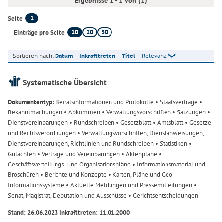
Ergebnisse 1 - 1 von (1)
1
Seite
10
20
50
Einträge pro Seite
Sortieren nach:
Datum
Inkrafttreten
Titel
Relevanz
Systematische Übersicht
Dokumententyp:
Beiratsinformationen und Protokolle
• Staatsverträge
•
Bekanntmachungen
• Abkommen
• Verwaltungsvorschriften
• Satzungen
•
Dienstvereinbarungen
• Rundschreiben
• Gesetzblatt
• Amtsblatt
• Gesetze
und Rechtsverordnungen
• Verwaltungsvorschriften, Dienstanweisungen,
Dienstvereinbarungen, Richtlinien und Rundschreiben
• Statistiken
•
Gutachten
• Verträge und Vereinbarungen
• Aktenpläne
•
Geschäftsverteilungs- und Organisationspläne
• Informationsmaterial und
Broschüren
• Berichte und Konzepte
• Karten, Pläne und Geo-
Informationssysteme
• Aktuelle Meldungen und Pressemitteilungen
•
Senat, Magistrat, Deputation und Ausschüsse
• Gerichtsentscheidungen
Stand: 26.06.2023 Inkrafttreten: 11.01.2000