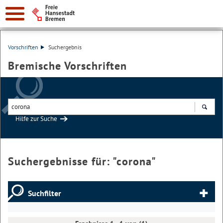
Vorschriften
Suchergebnis
Bremische Vorschriften
Hilfe zur Suche
Suchen
Suchergebnisse für: "
corona
"
Suchfilter