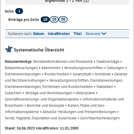
Ergebnisse 1 - 1 von (1)
1
Seite
10
20
50
Einträge pro Seite
Sortieren nach:
Datum
Inkrafttreten
Titel
Relevanz
Systematische Übersicht
Dokumententyp:
Beiratsinformationen und Protokolle
• Staatsverträge
•
Bekanntmachungen
• Abkommen
• Verwaltungsvorschriften
• Satzungen
•
Dienstvereinbarungen
• Rundschreiben
• Gesetzblatt
• Amtsblatt
• Gesetze
und Rechtsverordnungen
• Verwaltungsvorschriften, Dienstanweisungen,
Dienstvereinbarungen, Richtlinien und Rundschreiben
• Statistiken
•
Gutachten
• Verträge und Vereinbarungen
• Aktenpläne
•
Geschäftsverteilungs- und Organisationspläne
• Informationsmaterial und
Broschüren
• Berichte und Konzepte
• Karten, Pläne und Geo-
Informationssysteme
• Aktuelle Meldungen und Pressemitteilungen
•
Senat, Magistrat, Deputation und Ausschüsse
• Gerichtsentscheidungen
Stand: 26.06.2023 Inkrafttreten: 11.01.2000