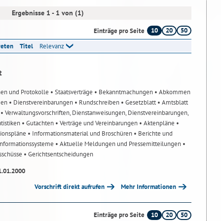
Ergebnisse 1 - 1 von (1)
10
20
50
Einträge pro Seite
reten
Titel
Relevanz
t
nen und Protokolle
• Staatsverträge
• Bekanntmachungen
• Abkommen
gen
• Dienstvereinbarungen
• Rundschreiben
• Gesetzblatt
• Amtsblatt
n
• Verwaltungsvorschriften, Dienstanweisungen, Dienstvereinbarungen,
atistiken
• Gutachten
• Verträge und Vereinbarungen
• Aktenpläne
•
tionspläne
• Informationsmaterial und Broschüren
• Berichte und
-Informationssysteme
• Aktuelle Meldungen und Pressemitteilungen
•
usschüsse
• Gerichtsentscheidungen
1.01.2000
Vorschrift direkt aufrufen
Mehr Informationen
10
20
50
Einträge pro Seite