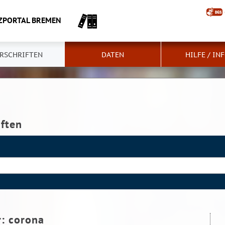
ZPORTAL BREMEN
RSCHRIFTEN
DATEN
HILFE / IN
iften
r:
corona