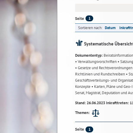
1
Seite
Sortieren nach:
Datum
Inkraftt
Systematische Übersich
Dokumententyp:
Beiratsinformatio
• Verwaltungsvorschriften
• Satzun
• Gesetze und Rechtsverordnunge
Richtlinien und Rundschreiben
• St
Geschäftsverteilungs- und Organisa
Konzepte
• Karten, Pläne und Geo
Senat, Magistrat, Deputation und A
Stand: 26.06.2023 Inkrafttreten: 1
Themen:
1
Seite