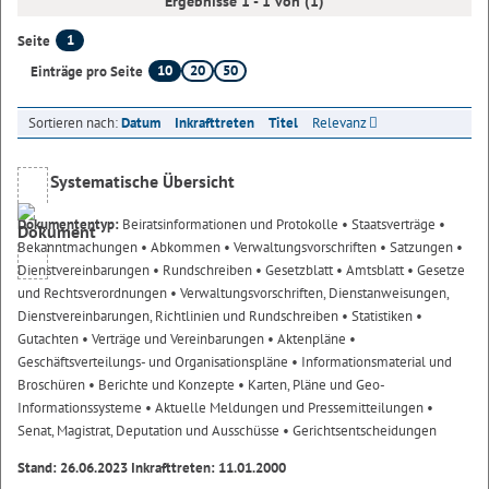
Ergebnisse 1 - 1 von (1)
1
Seite
10
20
50
Einträge pro Seite
Sortieren nach:
Datum
Inkrafttreten
Titel
Relevanz
Systematische Übersicht
Dokumententyp:
Beiratsinformationen und Protokolle
• Staatsverträge
•
Bekanntmachungen
• Abkommen
• Verwaltungsvorschriften
• Satzungen
•
Dienstvereinbarungen
• Rundschreiben
• Gesetzblatt
• Amtsblatt
• Gesetze
und Rechtsverordnungen
• Verwaltungsvorschriften, Dienstanweisungen,
Dienstvereinbarungen, Richtlinien und Rundschreiben
• Statistiken
•
Gutachten
• Verträge und Vereinbarungen
• Aktenpläne
•
Geschäftsverteilungs- und Organisationspläne
• Informationsmaterial und
Broschüren
• Berichte und Konzepte
• Karten, Pläne und Geo-
Informationssysteme
• Aktuelle Meldungen und Pressemitteilungen
•
Senat, Magistrat, Deputation und Ausschüsse
• Gerichtsentscheidungen
Stand: 26.06.2023 Inkrafttreten: 11.01.2000