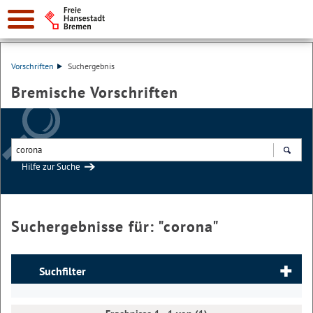
Vorschriften
Suchergebnis
Bremische Vorschriften
Hilfe zur Suche
Suchen
Suchergebnisse für: "
corona
"
Suchfilter