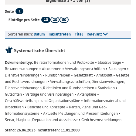
Ergebnisse 1 - 1 von (1)
1
Seite
10
20
50
Einträge pro Seite
Sortieren nach:
Datum
Inkrafttreten
Titel
Relevanz
Systematische Übersicht
Dokumententyp:
Beiratsinformationen und Protokolle
• Staatsverträge
•
Bekanntmachungen
• Abkommen
• Verwaltungsvorschriften
• Satzungen
•
Dienstvereinbarungen
• Rundschreiben
• Gesetzblatt
• Amtsblatt
• Gesetze
und Rechtsverordnungen
• Verwaltungsvorschriften, Dienstanweisungen,
Dienstvereinbarungen, Richtlinien und Rundschreiben
• Statistiken
•
Gutachten
• Verträge und Vereinbarungen
• Aktenpläne
•
Geschäftsverteilungs- und Organisationspläne
• Informationsmaterial und
Broschüren
• Berichte und Konzepte
• Karten, Pläne und Geo-
Informationssysteme
• Aktuelle Meldungen und Pressemitteilungen
•
Senat, Magistrat, Deputation und Ausschüsse
• Gerichtsentscheidungen
Stand: 26.06.2023 Inkrafttreten: 11.01.2000