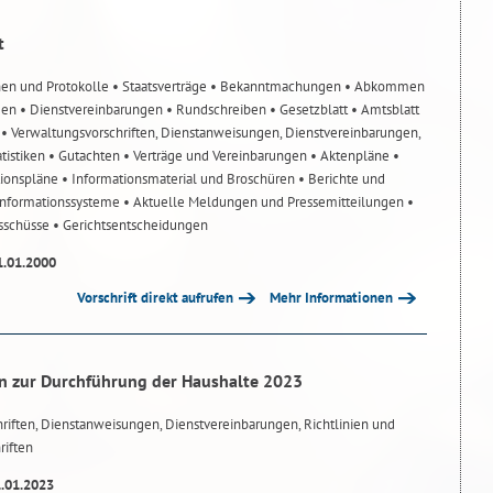
t
nen und Protokolle
• Staatsverträge
• Bekanntmachungen
• Abkommen
gen
• Dienstvereinbarungen
• Rundschreiben
• Gesetzblatt
• Amtsblatt
n
• Verwaltungsvorschriften, Dienstanweisungen, Dienstvereinbarungen,
atistiken
• Gutachten
• Verträge und Vereinbarungen
• Aktenpläne
•
tionspläne
• Informationsmaterial und Broschüren
• Berichte und
-Informationssysteme
• Aktuelle Meldungen und Pressemitteilungen
•
usschüsse
• Gerichtsentscheidungen
1.01.2000
Vorschrift direkt aufrufen
Mehr Informationen
n zur Durchführung der Haushalte 2023
riften, Dienstanweisungen, Dienstvereinbarungen, Richtlinien und
riften
1.01.2023