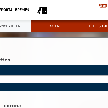
ZPORTAL BREMEN
RSCHRIFTEN
DATEN
HILFE / IN
iften
r:
corona