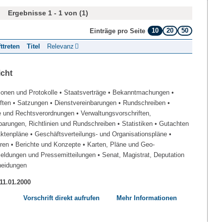
Ergebnisse 1 - 1 von (1)
10
20
50
Einträge pro Seite
fttreten
Titel
Relevanz
icht
ionen und Protokolle
• Staatsverträge
• Bekanntmachungen
•
iften
• Satzungen
• Dienstvereinbarungen
• Rundschreiben
•
e und Rechtsverordnungen
• Verwaltungsvorschriften,
barungen, Richtlinien und Rundschreiben
• Statistiken
• Gutachten
Aktenpläne
• Geschäftsverteilungs- und Organisationspläne
•
üren
• Berichte und Konzepte
• Karten, Pläne und Geo-
Meldungen und Pressemitteilungen
• Senat, Magistrat, Deputation
heidungen
 11.01.2000
Vorschrift direkt aufrufen
Mehr Informationen