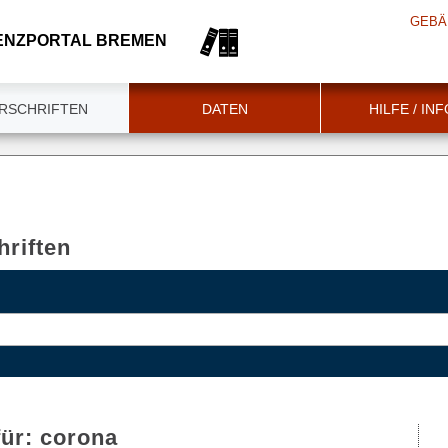
GEBÄ
ENZPORTAL BREMEN
RSCHRIFTEN
DATEN
HILFE / IN
riften
für:
corona