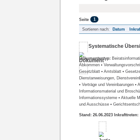
1
Seite
Sortieren nach:
Datum
Inkra
Systematische Übers
Dokumententyp:
Beiratsinformat
Abkommen
• Verwaltungsvorschr
Gesetzblatt
• Amtsblatt
• Gesetz
Dienstanweisungen, Dienstverein
• Verträge und Vereinbarungen
• 
Informationsmaterial und Brosch
Informationssysteme
• Aktuelle 
und Ausschüsse
• Gerichtsentsc
Stand: 26.06.2023 Inkrafttreten: