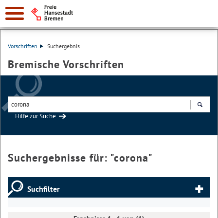
Vorschriften
Suchergebnis
Bremische Vorschriften
Hilfe zur Suche
Suchen
Suchergebnisse für: "
corona
"
Suchfilter