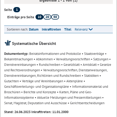
Ergebnisse 1 - 1 von (1)
1
Seite
10
20
50
Einträge pro Seite
Sortieren nach:
Datum
Inkrafttreten
Titel
Relevanz
Systematische Übersicht
Dokumententyp:
Beiratsinformationen und Protokolle
• Staatsverträge
•
Bekanntmachungen
• Abkommen
• Verwaltungsvorschriften
• Satzungen
•
Dienstvereinbarungen
• Rundschreiben
• Gesetzblatt
• Amtsblatt
• Gesetze
und Rechtsverordnungen
• Verwaltungsvorschriften, Dienstanweisungen,
Dienstvereinbarungen, Richtlinien und Rundschreiben
• Statistiken
•
Gutachten
• Verträge und Vereinbarungen
• Aktenpläne
•
Geschäftsverteilungs- und Organisationspläne
• Informationsmaterial und
Broschüren
• Berichte und Konzepte
• Karten, Pläne und Geo-
Informationssysteme
• Aktuelle Meldungen und Pressemitteilungen
•
Senat, Magistrat, Deputation und Ausschüsse
• Gerichtsentscheidungen
Stand: 26.06.2023 Inkrafttreten: 11.01.2000