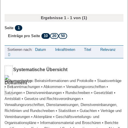
Ergebnisse 1 - 1 von (1)
1
Seite
10
20
50
Einträge pro Seite
Sortieren nach:
Datum
Inkrafttreten
Titel
Relevanz
Systematische Übersicht
Dokumententyp:
Beiratsinformationen und Protokolle
• Staatsverträge
• Bekanntmachungen
• Abkommen
• Verwaltungsvorschriften
•
Satzungen
• Dienstvereinbarungen
• Rundschreiben
• Gesetzblatt
•
Amtsblatt
• Gesetze und Rechtsverordnungen
•
Verwaltungsvorschriften, Dienstanweisungen, Dienstvereinbarungen,
Richtlinien und Rundschreiben
• Statistiken
• Gutachten
• Verträge und
Vereinbarungen
• Aktenpläne
• Geschäftsverteilungs- und
Organisationspläne
• Informationsmaterial und Broschüren
• Berichte