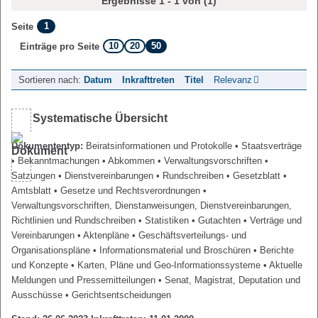
Ergebnisse 1 - 1 von (1)
1
Seite
10
20
50
Einträge pro Seite
Sortieren nach:
Datum
Inkrafttreten
Titel
Relevanz
Systematische Übersicht
Dokumententyp:
Beiratsinformationen und Protokolle
• Staatsverträge
• Bekanntmachungen
• Abkommen
• Verwaltungsvorschriften
•
Satzungen
• Dienstvereinbarungen
• Rundschreiben
• Gesetzblatt
•
Amtsblatt
• Gesetze und Rechtsverordnungen
•
Verwaltungsvorschriften, Dienstanweisungen, Dienstvereinbarungen,
Richtlinien und Rundschreiben
• Statistiken
• Gutachten
• Verträge und
Vereinbarungen
• Aktenpläne
• Geschäftsverteilungs- und
Organisationspläne
• Informationsmaterial und Broschüren
• Berichte
und Konzepte
• Karten, Pläne und Geo-Informationssysteme
• Aktuelle
Meldungen und Pressemitteilungen
• Senat, Magistrat, Deputation und
Ausschüsse
• Gerichtsentscheidungen