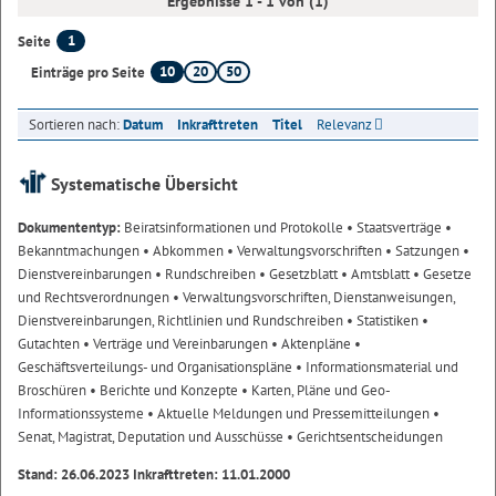
Ergebnisse 1 - 1 von (1)
1
Seite
10
20
50
Einträge pro Seite
Sortieren nach:
Datum
Inkrafttreten
Titel
Relevanz
Systematische Übersicht
Dokumententyp:
Beiratsinformationen und Protokolle
• Staatsverträge
•
Bekanntmachungen
• Abkommen
• Verwaltungsvorschriften
• Satzungen
•
Dienstvereinbarungen
• Rundschreiben
• Gesetzblatt
• Amtsblatt
• Gesetze
und Rechtsverordnungen
• Verwaltungsvorschriften, Dienstanweisungen,
Dienstvereinbarungen, Richtlinien und Rundschreiben
• Statistiken
•
Gutachten
• Verträge und Vereinbarungen
• Aktenpläne
•
Geschäftsverteilungs- und Organisationspläne
• Informationsmaterial und
Broschüren
• Berichte und Konzepte
• Karten, Pläne und Geo-
Informationssysteme
• Aktuelle Meldungen und Pressemitteilungen
•
Senat, Magistrat, Deputation und Ausschüsse
• Gerichtsentscheidungen
Stand: 26.06.2023 Inkrafttreten: 11.01.2000