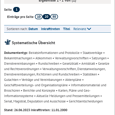
Ergebnisse 1 - 1 von (1)
1
Seite
10
20
50
Einträge pro Seite
Sortieren nach:
Datum
Inkrafttreten
Titel
Relevanz
Systematische Übersicht
Dokumententyp:
Beiratsinformationen und Protokolle
• Staatsverträge
•
Bekanntmachungen
• Abkommen
• Verwaltungsvorschriften
• Satzungen
•
Dienstvereinbarungen
• Rundschreiben
• Gesetzblatt
• Amtsblatt
• Gesetze
und Rechtsverordnungen
• Verwaltungsvorschriften, Dienstanweisungen,
Dienstvereinbarungen, Richtlinien und Rundschreiben
• Statistiken
•
Gutachten
• Verträge und Vereinbarungen
• Aktenpläne
•
Geschäftsverteilungs- und Organisationspläne
• Informationsmaterial und
Broschüren
• Berichte und Konzepte
• Karten, Pläne und Geo-
Informationssysteme
• Aktuelle Meldungen und Pressemitteilungen
•
Senat, Magistrat, Deputation und Ausschüsse
• Gerichtsentscheidungen
Stand: 26.06.2023 Inkrafttreten: 11.01.2000