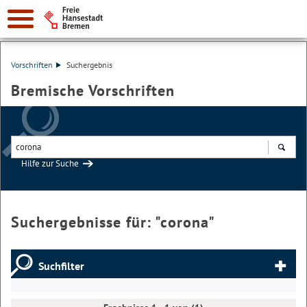
Vorschriften
Suchergebnis
Bremische Vorschriften
Hilfe zur Suche
Suchen
Suchergebnisse für: "
corona
"
Suchfilter