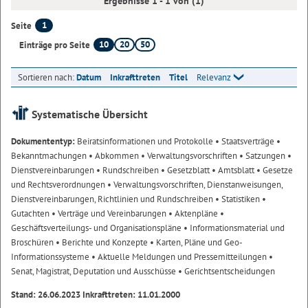
Ergebnisse 1 - 1 von (1)
1
Seite
10
20
50
Einträge pro Seite
Sortieren nach:
Datum
Inkrafttreten
Titel
Relevanz
Systematische Übersicht
Dokumententyp:
Beiratsinformationen und Protokolle
• Staatsverträge
•
Bekanntmachungen
• Abkommen
• Verwaltungsvorschriften
• Satzungen
•
Dienstvereinbarungen
• Rundschreiben
• Gesetzblatt
• Amtsblatt
• Gesetze
und Rechtsverordnungen
• Verwaltungsvorschriften, Dienstanweisungen,
Dienstvereinbarungen, Richtlinien und Rundschreiben
• Statistiken
•
Gutachten
• Verträge und Vereinbarungen
• Aktenpläne
•
Geschäftsverteilungs- und Organisationspläne
• Informationsmaterial und
Broschüren
• Berichte und Konzepte
• Karten, Pläne und Geo-
Informationssysteme
• Aktuelle Meldungen und Pressemitteilungen
•
Senat, Magistrat, Deputation und Ausschüsse
• Gerichtsentscheidungen
Stand: 26.06.2023 Inkrafttreten: 11.01.2000