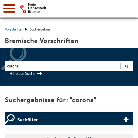
Vorschriften
Suchergebnis
Bremische Vorschriften
Hilfe zur Suche
Suchen
Suchergebnisse für: "
corona
"
Suchfilter