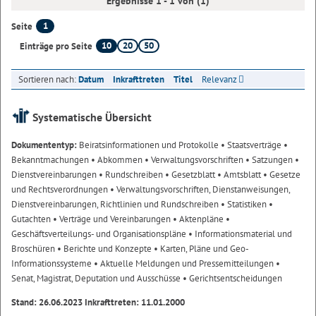
Ergebnisse 1 - 1 von (1)
1
Seite
10
20
50
Einträge pro Seite
Sortieren nach:
Datum
Inkrafttreten
Titel
Relevanz
Systematische Übersicht
Dokumententyp:
Beiratsinformationen und Protokolle
• Staatsverträge
•
Bekanntmachungen
• Abkommen
• Verwaltungsvorschriften
• Satzungen
•
Dienstvereinbarungen
• Rundschreiben
• Gesetzblatt
• Amtsblatt
• Gesetze
und Rechtsverordnungen
• Verwaltungsvorschriften, Dienstanweisungen,
Dienstvereinbarungen, Richtlinien und Rundschreiben
• Statistiken
•
Gutachten
• Verträge und Vereinbarungen
• Aktenpläne
•
Geschäftsverteilungs- und Organisationspläne
• Informationsmaterial und
Broschüren
• Berichte und Konzepte
• Karten, Pläne und Geo-
Informationssysteme
• Aktuelle Meldungen und Pressemitteilungen
•
Senat, Magistrat, Deputation und Ausschüsse
• Gerichtsentscheidungen
Stand: 26.06.2023 Inkrafttreten: 11.01.2000