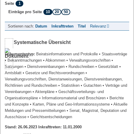
1
Seite
10
20
50
Einträge pro Seite
Sortieren nach:
Datum
Inkrafttreten
Titel
Relevanz
Systematische Übersicht
Dokumententyp:
Beiratsinformationen und Protokolle
• Staatsverträge
• Bekanntmachungen
• Abkommen
• Verwaltungsvorschriften
•
Satzungen
• Dienstvereinbarungen
• Rundschreiben
• Gesetzblatt
•
Amtsblatt
• Gesetze und Rechtsverordnungen
•
Verwaltungsvorschriften, Dienstanweisungen, Dienstvereinbarungen,
Richtlinien und Rundschreiben
• Statistiken
• Gutachten
• Verträge und
Vereinbarungen
• Aktenpläne
• Geschäftsverteilungs- und
Organisationspläne
• Informationsmaterial und Broschüren
• Berichte
und Konzepte
• Karten, Pläne und Geo-Informationssysteme
• Aktuelle
Meldungen und Pressemitteilungen
• Senat, Magistrat, Deputation und
Ausschüsse
• Gerichtsentscheidungen
Stand: 26.06.2023 Inkrafttreten: 11.01.2000