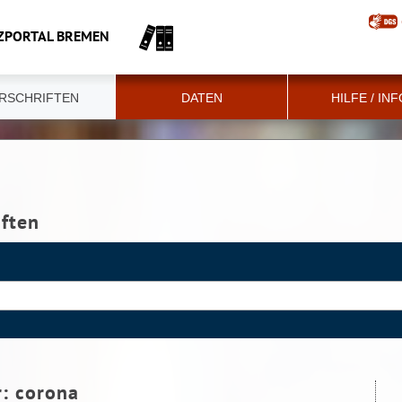
ZPORTAL BREMEN
RSCHRIFTEN
DATEN
HILFE / IN
iften
r:
corona