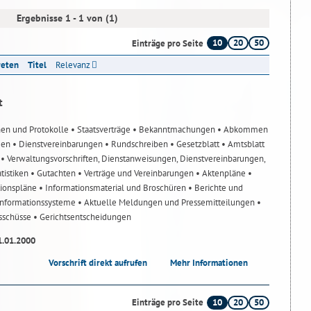
Ergebnisse 1 - 1 von (1)
10
20
50
Einträge pro Seite
reten
Titel
Relevanz
t
nen und Protokolle
• Staatsverträge
• Bekanntmachungen
• Abkommen
gen
• Dienstvereinbarungen
• Rundschreiben
• Gesetzblatt
• Amtsblatt
n
• Verwaltungsvorschriften, Dienstanweisungen, Dienstvereinbarungen,
atistiken
• Gutachten
• Verträge und Vereinbarungen
• Aktenpläne
•
tionspläne
• Informationsmaterial und Broschüren
• Berichte und
-Informationssysteme
• Aktuelle Meldungen und Pressemitteilungen
•
usschüsse
• Gerichtsentscheidungen
1.01.2000
Vorschrift direkt aufrufen
Mehr Informationen
10
20
50
Einträge pro Seite