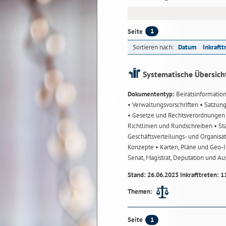
1
Seite
Sortieren nach:
Datum
Inkraftt
Systematische Übersich
Dokumententyp:
Beiratsinformatio
• Verwaltungsvorschriften
• Satzun
• Gesetze und Rechtsverordnunge
Richtlinien und Rundschreiben
• St
Geschäftsverteilungs- und Organisa
Konzepte
• Karten, Pläne und Geo
Senat, Magistrat, Deputation und A
Stand: 26.06.2023 Inkrafttreten: 1
Themen:
1
Seite