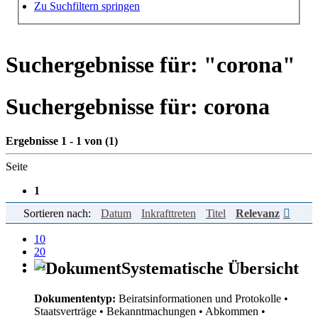
Hilfe zur Suche
Zu Suchfiltern springen
Suchergebnisse für: "
corona
"
Suchergebnisse für:
corona
Ergebnisse 1 - 1 von (1)
Seite
1
Sortieren nach:
Datum
Inkrafttreten
Titel
Relevanz
Einträge pro Seite
10
20
50
Systematische Übersicht
Dokumententyp:
Beiratsinformationen und Protokolle
•
Staatsverträge
• Bekanntmachungen
• Abkommen
•