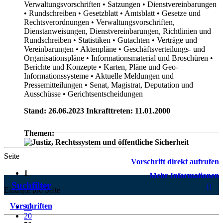
Verwaltungsvorschriften
• Satzungen
• Dienstvereinbarungen
• Rundschreiben
• Gesetzblatt
• Amtsblatt
• Gesetze und
Rechtsverordnungen
• Verwaltungsvorschriften,
Dienstanweisungen, Dienstvereinbarungen, Richtlinien und
Rundschreiben
• Statistiken
• Gutachten
• Verträge und
Vereinbarungen
• Aktenpläne
• Geschäftsverteilungs- und
Organisationspläne
• Informationsmaterial und Broschüren
•
Berichte und Konzepte
• Karten, Pläne und Geo-
Informationssysteme
• Aktuelle Meldungen und
Pressemitteilungen
• Senat, Magistrat, Deputation und
Ausschüsse
• Gerichtsentscheidungen
Stand: 26.06.2023 Inkrafttreten: 11.01.2000
Themen:
Seite
Vorschrift direkt aufrufen
1
Mehr Informationen
Suchfilter
Einträge pro Seite
Vorschriften
10
20