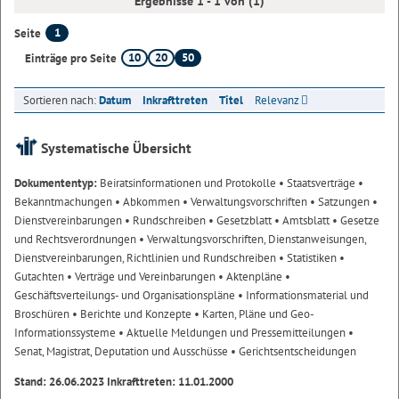
Ergebnisse 1 - 1 von (1)
1
Seite
10
20
50
Einträge pro Seite
Sortieren nach:
Datum
Inkrafttreten
Titel
Relevanz
Systematische Übersicht
Dokumententyp:
Beiratsinformationen und Protokolle
• Staatsverträge
•
Bekanntmachungen
• Abkommen
• Verwaltungsvorschriften
• Satzungen
•
Dienstvereinbarungen
• Rundschreiben
• Gesetzblatt
• Amtsblatt
• Gesetze
und Rechtsverordnungen
• Verwaltungsvorschriften, Dienstanweisungen,
Dienstvereinbarungen, Richtlinien und Rundschreiben
• Statistiken
•
Gutachten
• Verträge und Vereinbarungen
• Aktenpläne
•
Geschäftsverteilungs- und Organisationspläne
• Informationsmaterial und
Broschüren
• Berichte und Konzepte
• Karten, Pläne und Geo-
Informationssysteme
• Aktuelle Meldungen und Pressemitteilungen
•
Senat, Magistrat, Deputation und Ausschüsse
• Gerichtsentscheidungen
Stand: 26.06.2023 Inkrafttreten: 11.01.2000