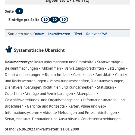
Ergebnisse 1 - 1 von (1)
1
Seite
10
20
50
Einträge pro Seite
Sortieren nach:
Datum
Inkrafttreten
Titel
Relevanz
Systematische Übersicht
Dokumententyp:
Beiratsinformationen und Protokolle
• Staatsverträge
•
Bekanntmachungen
• Abkommen
• Verwaltungsvorschriften
• Satzungen
•
Dienstvereinbarungen
• Rundschreiben
• Gesetzblatt
• Amtsblatt
• Gesetze
und Rechtsverordnungen
• Verwaltungsvorschriften, Dienstanweisungen,
Dienstvereinbarungen, Richtlinien und Rundschreiben
• Statistiken
•
Gutachten
• Verträge und Vereinbarungen
• Aktenpläne
•
Geschäftsverteilungs- und Organisationspläne
• Informationsmaterial und
Broschüren
• Berichte und Konzepte
• Karten, Pläne und Geo-
Informationssysteme
• Aktuelle Meldungen und Pressemitteilungen
•
Senat, Magistrat, Deputation und Ausschüsse
• Gerichtsentscheidungen
Stand: 26.06.2023 Inkrafttreten: 11.01.2000