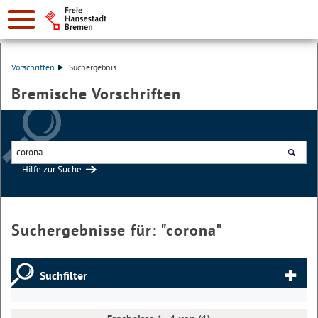
Vorschriften
Suchergebnis
Bremische Vorschriften
Hilfe zur Suche
Suchen
Suchergebnisse für: "
corona
"
Suchfilter