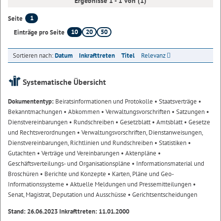
Ergebnisse 1 - 1 von (1)
1
Seite
10
20
50
Einträge pro Seite
Sortieren nach:
Datum
Inkrafttreten
Titel
Relevanz
Systematische Übersicht
Dokumententyp:
Beiratsinformationen und Protokolle
• Staatsverträge
•
Bekanntmachungen
• Abkommen
• Verwaltungsvorschriften
• Satzungen
•
Dienstvereinbarungen
• Rundschreiben
• Gesetzblatt
• Amtsblatt
• Gesetze
und Rechtsverordnungen
• Verwaltungsvorschriften, Dienstanweisungen,
Dienstvereinbarungen, Richtlinien und Rundschreiben
• Statistiken
•
Gutachten
• Verträge und Vereinbarungen
• Aktenpläne
•
Geschäftsverteilungs- und Organisationspläne
• Informationsmaterial und
Broschüren
• Berichte und Konzepte
• Karten, Pläne und Geo-
Informationssysteme
• Aktuelle Meldungen und Pressemitteilungen
•
Senat, Magistrat, Deputation und Ausschüsse
• Gerichtsentscheidungen
Stand: 26.06.2023 Inkrafttreten: 11.01.2000