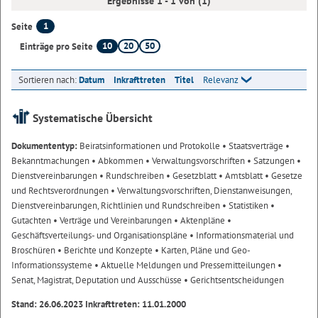
Ergebnisse 1 - 1 von (1)
1
Seite
10
20
50
Einträge pro Seite
Sortieren nach:
Datum
Inkrafttreten
Titel
Relevanz
Systematische Übersicht
Dokumententyp:
Beiratsinformationen und Protokolle
• Staatsverträge
•
Bekanntmachungen
• Abkommen
• Verwaltungsvorschriften
• Satzungen
•
Dienstvereinbarungen
• Rundschreiben
• Gesetzblatt
• Amtsblatt
• Gesetze
und Rechtsverordnungen
• Verwaltungsvorschriften, Dienstanweisungen,
Dienstvereinbarungen, Richtlinien und Rundschreiben
• Statistiken
•
Gutachten
• Verträge und Vereinbarungen
• Aktenpläne
•
Geschäftsverteilungs- und Organisationspläne
• Informationsmaterial und
Broschüren
• Berichte und Konzepte
• Karten, Pläne und Geo-
Informationssysteme
• Aktuelle Meldungen und Pressemitteilungen
•
Senat, Magistrat, Deputation und Ausschüsse
• Gerichtsentscheidungen
Stand: 26.06.2023 Inkrafttreten: 11.01.2000