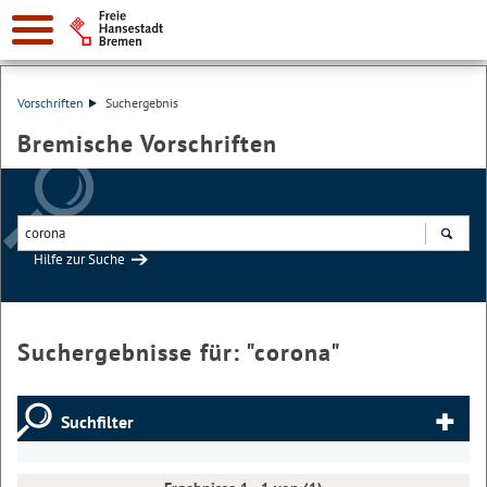
Vorschriften
Suchergebnis
Bremische Vorschriften
Hilfe zur Suche
Suchen
Suchergebnisse für: "
corona
"
Suchfilter