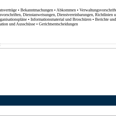
atsverträge
• Bekanntmachungen
• Abkommen
• Verwaltungsvorschrif
svorschriften, Dienstanweisungen, Dienstvereinbarungen, Richtlinien
rganisationspläne
• Informationsmaterial und Broschüren
• Berichte un
utation und Ausschüsse
• Gerichtsentscheidungen