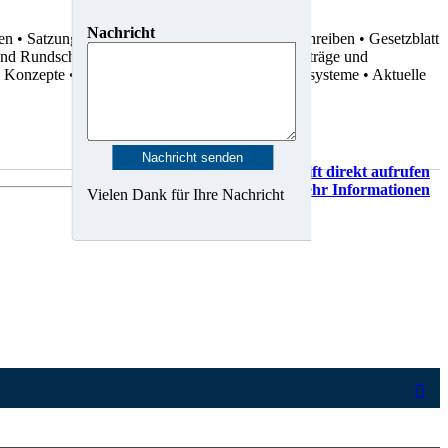
Nachricht
ten
• Satzungen
• Dienstvereinbarungen
• Rundschreiben
• Gesetzblatt
 und Rundschreiben
• Statistiken
• Gutachten
• Verträge und
d Konzepte
• Karten, Pläne und Geo-Informationssysteme
• Aktuelle
Vorschrift direkt aufrufen
Mehr Informationen
Vielen Dank für Ihre Nachricht