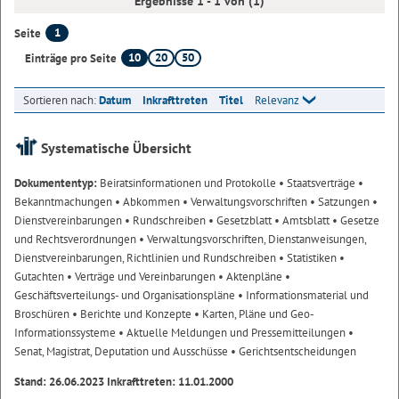
Ergebnisse 1 - 1 von (1)
1
Seite
10
20
50
Einträge pro Seite
Sortieren nach:
Datum
Inkrafttreten
Titel
Relevanz
Systematische Übersicht
Dokumententyp:
Beiratsinformationen und Protokolle
• Staatsverträge
•
Bekanntmachungen
• Abkommen
• Verwaltungsvorschriften
• Satzungen
•
Dienstvereinbarungen
• Rundschreiben
• Gesetzblatt
• Amtsblatt
• Gesetze
und Rechtsverordnungen
• Verwaltungsvorschriften, Dienstanweisungen,
Dienstvereinbarungen, Richtlinien und Rundschreiben
• Statistiken
•
Gutachten
• Verträge und Vereinbarungen
• Aktenpläne
•
Geschäftsverteilungs- und Organisationspläne
• Informationsmaterial und
Broschüren
• Berichte und Konzepte
• Karten, Pläne und Geo-
Informationssysteme
• Aktuelle Meldungen und Pressemitteilungen
•
Senat, Magistrat, Deputation und Ausschüsse
• Gerichtsentscheidungen
Stand: 26.06.2023 Inkrafttreten: 11.01.2000