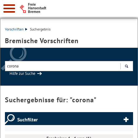
Vorschriften
Suchergebnis
Bremische Vorschriften
Hilfe zur Suche
Suchen
Suchergebnisse für: "
corona
"
Suchfilter