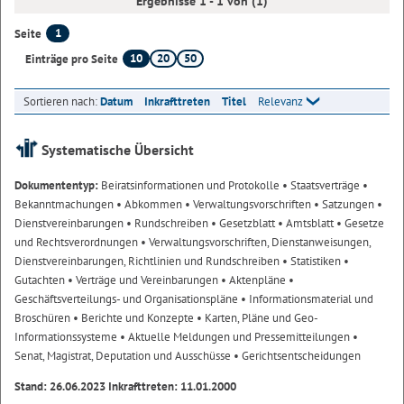
Ergebnisse 1 - 1 von (1)
1
Seite
10
20
50
Einträge pro Seite
Sortieren nach:
Datum
Inkrafttreten
Titel
Relevanz
Systematische Übersicht
Dokumententyp:
Beiratsinformationen und Protokolle
• Staatsverträge
•
Bekanntmachungen
• Abkommen
• Verwaltungsvorschriften
• Satzungen
•
Dienstvereinbarungen
• Rundschreiben
• Gesetzblatt
• Amtsblatt
• Gesetze
und Rechtsverordnungen
• Verwaltungsvorschriften, Dienstanweisungen,
Dienstvereinbarungen, Richtlinien und Rundschreiben
• Statistiken
•
Gutachten
• Verträge und Vereinbarungen
• Aktenpläne
•
Geschäftsverteilungs- und Organisationspläne
• Informationsmaterial und
Broschüren
• Berichte und Konzepte
• Karten, Pläne und Geo-
Informationssysteme
• Aktuelle Meldungen und Pressemitteilungen
•
Senat, Magistrat, Deputation und Ausschüsse
• Gerichtsentscheidungen
Stand: 26.06.2023 Inkrafttreten: 11.01.2000