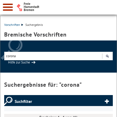
Vorschriften
Suchergebnis
Bremische Vorschriften
Hilfe zur Suche
Suchen
Suchergebnisse für: "
corona
"
Suchfilter