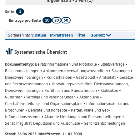
Ergebnisse 1 - 1 von (1)
1
Seite
10
20
50
Einträge pro Seite
Sortieren nach:
Datum
Inkrafttreten
Titel
Relevanz
Systematische Übersicht
Dokumententyp:
Beiratsinformationen und Protokolle
• Staatsverträge
•
Bekanntmachungen
• Abkommen
• Verwaltungsvorschriften
• Satzungen
•
Dienstvereinbarungen
• Rundschreiben
• Gesetzblatt
• Amtsblatt
• Gesetze
und Rechtsverordnungen
• Verwaltungsvorschriften, Dienstanweisungen,
Dienstvereinbarungen, Richtlinien und Rundschreiben
• Statistiken
•
Gutachten
• Verträge und Vereinbarungen
• Aktenpläne
•
Geschäftsverteilungs- und Organisationspläne
• Informationsmaterial und
Broschüren
• Berichte und Konzepte
• Karten, Pläne und Geo-
Informationssysteme
• Aktuelle Meldungen und Pressemitteilungen
•
Senat, Magistrat, Deputation und Ausschüsse
• Gerichtsentscheidungen
Stand: 26.06.2023 Inkrafttreten: 11.01.2000