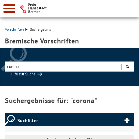
Vorschriften
Suchergebnis
Bremische Vorschriften
Hilfe zur Suche
Suchen
Suchergebnisse für: "
corona
"
Suchfilter