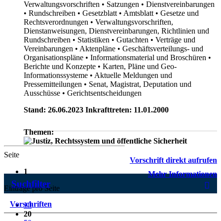
Verwaltungsvorschriften
• Satzungen
• Dienstvereinbarungen
• Rundschreiben
• Gesetzblatt
• Amtsblatt
• Gesetze und
Rechtsverordnungen
• Verwaltungsvorschriften,
Dienstanweisungen, Dienstvereinbarungen, Richtlinien und
Rundschreiben
• Statistiken
• Gutachten
• Verträge und
Vereinbarungen
• Aktenpläne
• Geschäftsverteilungs- und
Organisationspläne
• Informationsmaterial und Broschüren
•
Berichte und Konzepte
• Karten, Pläne und Geo-
Informationssysteme
• Aktuelle Meldungen und
Pressemitteilungen
• Senat, Magistrat, Deputation und
Ausschüsse
• Gerichtsentscheidungen
Stand: 26.06.2023 Inkrafttreten: 11.01.2000
Themen:
Seite
Vorschrift direkt aufrufen
1
Mehr Informationen
Suchfilter
Einträge pro Seite
Vorschriften
10
20