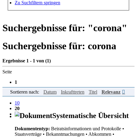
Hilfe zur Suche
Zu Suchfiltern springen
Suchergebnisse für: "
corona
"
Suchergebnisse für:
corona
Ergebnisse 1 - 1 von (1)
Seite
1
Sortieren nach:
Datum
Inkrafttreten
Titel
Relevanz
Einträge pro Seite
10
20
50
Systematische Übersicht
Dokumententyp:
Beiratsinformationen und Protokolle
•
Staatsverträge
• Bekanntmachungen
• Abkommen
•