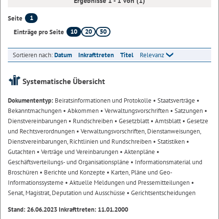
Ergebnisse 1 - 1 von (1)
1
Seite
10
20
50
Einträge pro Seite
Sortieren nach:
Datum
Inkrafttreten
Titel
Relevanz
Systematische Übersicht
Dokumententyp:
Beiratsinformationen und Protokolle
• Staatsverträge
•
Bekanntmachungen
• Abkommen
• Verwaltungsvorschriften
• Satzungen
•
Dienstvereinbarungen
• Rundschreiben
• Gesetzblatt
• Amtsblatt
• Gesetze
und Rechtsverordnungen
• Verwaltungsvorschriften, Dienstanweisungen,
Dienstvereinbarungen, Richtlinien und Rundschreiben
• Statistiken
•
Gutachten
• Verträge und Vereinbarungen
• Aktenpläne
•
Geschäftsverteilungs- und Organisationspläne
• Informationsmaterial und
Broschüren
• Berichte und Konzepte
• Karten, Pläne und Geo-
Informationssysteme
• Aktuelle Meldungen und Pressemitteilungen
•
Senat, Magistrat, Deputation und Ausschüsse
• Gerichtsentscheidungen
Stand: 26.06.2023 Inkrafttreten: 11.01.2000