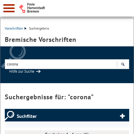
Vorschriften
Suchergebnis
Bremische Vorschriften
Hilfe zur Suche
Suchen
Suchergebnisse für: "
corona
"
Suchfilter