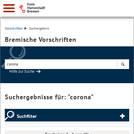
Vorschriften
Suchergebnis
Bremische Vorschriften
Hilfe zur Suche
Suchen
Suchergebnisse für: "
corona
"
Suchfilter