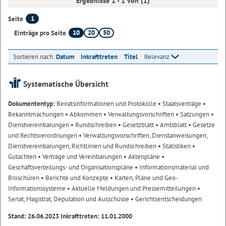
Ergebnisse 1 - 1 von (1)
1
Seite
10
20
50
Einträge pro Seite
Sortieren nach:
Datum
Inkrafttreten
Titel
Relevanz
Systematische Übersicht
Dokumententyp:
Beiratsinformationen und Protokolle
• Staatsverträge
•
Bekanntmachungen
• Abkommen
• Verwaltungsvorschriften
• Satzungen
•
Dienstvereinbarungen
• Rundschreiben
• Gesetzblatt
• Amtsblatt
• Gesetze
und Rechtsverordnungen
• Verwaltungsvorschriften, Dienstanweisungen,
Dienstvereinbarungen, Richtlinien und Rundschreiben
• Statistiken
•
Gutachten
• Verträge und Vereinbarungen
• Aktenpläne
•
Geschäftsverteilungs- und Organisationspläne
• Informationsmaterial und
Broschüren
• Berichte und Konzepte
• Karten, Pläne und Geo-
Informationssysteme
• Aktuelle Meldungen und Pressemitteilungen
•
Senat, Magistrat, Deputation und Ausschüsse
• Gerichtsentscheidungen
Stand: 26.06.2023 Inkrafttreten: 11.01.2000