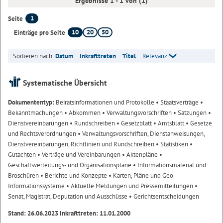
Ergebnisse 1 - 1 von (1)
1
Seite
10
20
50
Einträge pro Seite
Sortieren nach:
Datum
Inkrafttreten
Titel
Relevanz
Systematische Übersicht
Dokumententyp:
Beiratsinformationen und Protokolle
• Staatsverträge
•
Bekanntmachungen
• Abkommen
• Verwaltungsvorschriften
• Satzungen
•
Dienstvereinbarungen
• Rundschreiben
• Gesetzblatt
• Amtsblatt
• Gesetze
und Rechtsverordnungen
• Verwaltungsvorschriften, Dienstanweisungen,
Dienstvereinbarungen, Richtlinien und Rundschreiben
• Statistiken
•
Gutachten
• Verträge und Vereinbarungen
• Aktenpläne
•
Geschäftsverteilungs- und Organisationspläne
• Informationsmaterial und
Broschüren
• Berichte und Konzepte
• Karten, Pläne und Geo-
Informationssysteme
• Aktuelle Meldungen und Pressemitteilungen
•
Senat, Magistrat, Deputation und Ausschüsse
• Gerichtsentscheidungen
Stand: 26.06.2023 Inkrafttreten: 11.01.2000