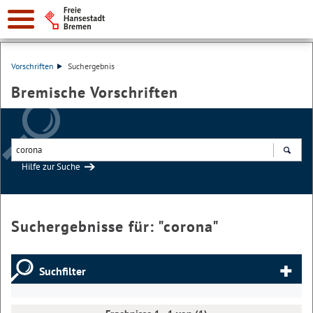
Vorschriften
Suchergebnis
Bremische Vorschriften
Hilfe zur Suche
Suchen
Suchergebnisse für: "
corona
"
Suchfilter