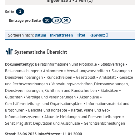
Ergebnisse 1 - 1 von (1)
1
Seite
10
20
50
Einträge pro Seite
Sortieren nach:
Datum
Inkrafttreten
Titel
Relevanz
Systematische Übersicht
Dokumententyp:
Beiratsinformationen und Protokolle
• Staatsverträge
•
Bekanntmachungen
• Abkommen
• Verwaltungsvorschriften
• Satzungen
•
Dienstvereinbarungen
• Rundschreiben
• Gesetzblatt
• Amtsblatt
• Gesetze
und Rechtsverordnungen
• Verwaltungsvorschriften, Dienstanweisungen,
Dienstvereinbarungen, Richtlinien und Rundschreiben
• Statistiken
•
Gutachten
• Verträge und Vereinbarungen
• Aktenpläne
•
Geschäftsverteilungs- und Organisationspläne
• Informationsmaterial und
Broschüren
• Berichte und Konzepte
• Karten, Pläne und Geo-
Informationssysteme
• Aktuelle Meldungen und Pressemitteilungen
•
Senat, Magistrat, Deputation und Ausschüsse
• Gerichtsentscheidungen
Stand: 26.06.2023 Inkrafttreten: 11.01.2000