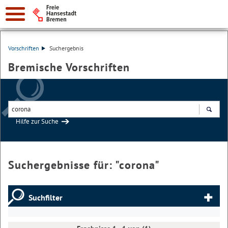
Vorschriften
Suchergebnis
Bremische Vorschriften
Hilfe zur Suche
Suchen
Suchergebnisse für: "
corona
"
Suchfilter