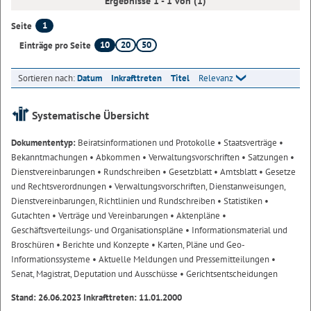
Ergebnisse 1 - 1 von (1)
1
Seite
10
20
50
Einträge pro Seite
Sortieren nach:
Datum
Inkrafttreten
Titel
Relevanz
Systematische Übersicht
Dokumententyp:
Beiratsinformationen und Protokolle
• Staatsverträge
•
Bekanntmachungen
• Abkommen
• Verwaltungsvorschriften
• Satzungen
•
Dienstvereinbarungen
• Rundschreiben
• Gesetzblatt
• Amtsblatt
• Gesetze
und Rechtsverordnungen
• Verwaltungsvorschriften, Dienstanweisungen,
Dienstvereinbarungen, Richtlinien und Rundschreiben
• Statistiken
•
Gutachten
• Verträge und Vereinbarungen
• Aktenpläne
•
Geschäftsverteilungs- und Organisationspläne
• Informationsmaterial und
Broschüren
• Berichte und Konzepte
• Karten, Pläne und Geo-
Informationssysteme
• Aktuelle Meldungen und Pressemitteilungen
•
Senat, Magistrat, Deputation und Ausschüsse
• Gerichtsentscheidungen
Stand: 26.06.2023 Inkrafttreten: 11.01.2000