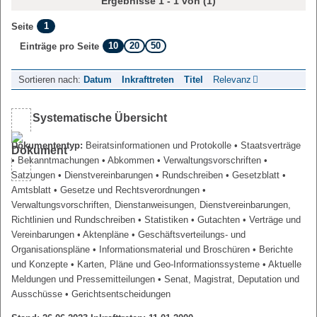
Ergebnisse 1 - 1 von (1)
1
Seite
10
20
50
Einträge pro Seite
Sortieren nach:
Datum
Inkrafttreten
Titel
Relevanz
Systematische Übersicht
Dokumententyp:
Beiratsinformationen und Protokolle
• Staatsverträge
• Bekanntmachungen
• Abkommen
• Verwaltungsvorschriften
•
Satzungen
• Dienstvereinbarungen
• Rundschreiben
• Gesetzblatt
•
Amtsblatt
• Gesetze und Rechtsverordnungen
•
Verwaltungsvorschriften, Dienstanweisungen, Dienstvereinbarungen,
Richtlinien und Rundschreiben
• Statistiken
• Gutachten
• Verträge und
Vereinbarungen
• Aktenpläne
• Geschäftsverteilungs- und
Organisationspläne
• Informationsmaterial und Broschüren
• Berichte
und Konzepte
• Karten, Pläne und Geo-Informationssysteme
• Aktuelle
Meldungen und Pressemitteilungen
• Senat, Magistrat, Deputation und
Ausschüsse
• Gerichtsentscheidungen