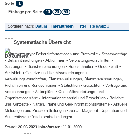
1
Seite
10
20
50
Einträge pro Seite
Sortieren nach:
Datum
Inkrafttreten
Titel
Relevanz
Systematische Übersicht
Dokumententyp:
Beiratsinformationen und Protokolle
• Staatsverträge
• Bekanntmachungen
• Abkommen
• Verwaltungsvorschriften
•
Satzungen
• Dienstvereinbarungen
• Rundschreiben
• Gesetzblatt
•
Amtsblatt
• Gesetze und Rechtsverordnungen
•
Verwaltungsvorschriften, Dienstanweisungen, Dienstvereinbarungen,
Richtlinien und Rundschreiben
• Statistiken
• Gutachten
• Verträge und
Vereinbarungen
• Aktenpläne
• Geschäftsverteilungs- und
Organisationspläne
• Informationsmaterial und Broschüren
• Berichte
und Konzepte
• Karten, Pläne und Geo-Informationssysteme
• Aktuelle
Meldungen und Pressemitteilungen
• Senat, Magistrat, Deputation und
Ausschüsse
• Gerichtsentscheidungen
Stand: 26.06.2023 Inkrafttreten: 11.01.2000