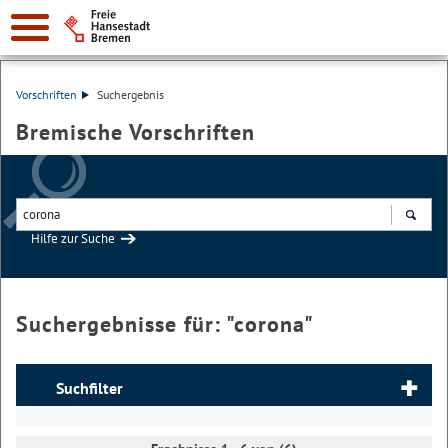
Vorschriften
Suchergebnis
Bremische Vorschriften
Hilfe zur Suche
Suchen
Suchergebnisse für: "
corona
"
Suchfilter