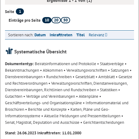
Ergebnisse 1 - 1 von (1)
1
Seite
10
20
50
Einträge pro Seite
Sortieren nach:
Datum
Inkrafttreten
Titel
Relevanz
Systematische Übersicht
Dokumententyp:
Beiratsinformationen und Protokolle
• Staatsverträge
•
Bekanntmachungen
• Abkommen
• Verwaltungsvorschriften
• Satzungen
•
Dienstvereinbarungen
• Rundschreiben
• Gesetzblatt
• Amtsblatt
• Gesetze
und Rechtsverordnungen
• Verwaltungsvorschriften, Dienstanweisungen,
Dienstvereinbarungen, Richtlinien und Rundschreiben
• Statistiken
•
Gutachten
• Verträge und Vereinbarungen
• Aktenpläne
•
Geschäftsverteilungs- und Organisationspläne
• Informationsmaterial und
Broschüren
• Berichte und Konzepte
• Karten, Pläne und Geo-
Informationssysteme
• Aktuelle Meldungen und Pressemitteilungen
•
Senat, Magistrat, Deputation und Ausschüsse
• Gerichtsentscheidungen
Stand: 26.06.2023 Inkrafttreten: 11.01.2000