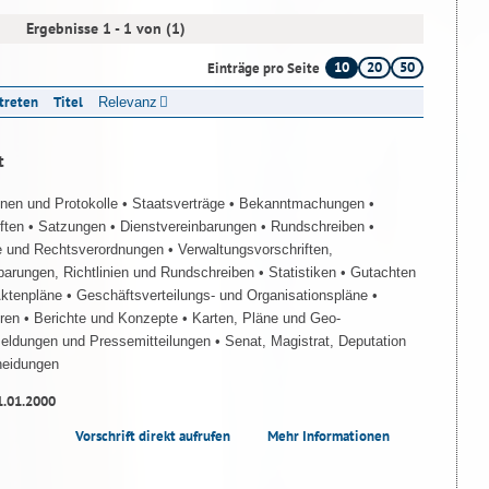
Ergebnisse 1 - 1 von (1)
10
20
50
Einträge pro Seite
ttreten
Titel
Relevanz
t
onen und Protokolle
• Staatsverträge
• Bekanntmachungen
•
iften
• Satzungen
• Dienstvereinbarungen
• Rundschreiben
•
e und Rechtsverordnungen
• Verwaltungsvorschriften,
barungen, Richtlinien und Rundschreiben
• Statistiken
• Gutachten
Aktenpläne
• Geschäftsverteilungs- und Organisationspläne
•
üren
• Berichte und Konzepte
• Karten, Pläne und Geo-
Meldungen und Pressemitteilungen
• Senat, Magistrat, Deputation
heidungen
1.01.2000
Vorschrift direkt aufrufen
Mehr Informationen