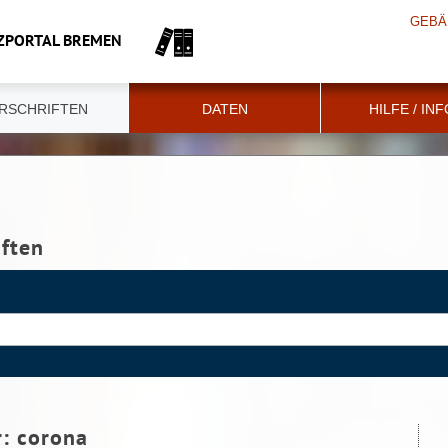
GEBÄ
ZPORTAL BREMEN
RSCHRIFTEN
DATEN
HILFE / IN
iften
r:
corona