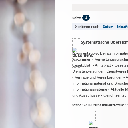
1
Seite
Datum
Inkraf
Sortieren nach:
Systematische Übersich
Dokumententyp:
Beiratsinformati
Abkommen
• Verwaltungsvorschr
Gesetzblatt
• Amtsblatt
• Gesetz
Dienstanweisungen, Dienstverein
• Verträge und Vereinbarungen
• 
Informationsmaterial und Brosch
Informationssysteme
• Aktuelle 
und Ausschüsse
• Gerichtsentsc
Stand: 26.06.2023 Inkrafttreten: 1